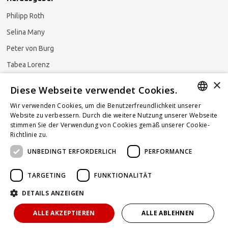
Philipp Roth
Selina Many
Peter von Burg
Tabea Lorenz
×
Natalja Ezzaini
Diese Webseite verwendet Cookies.
Wir verwenden Cookies, um die Benutzerfreundlichkeit unserer
GERMAN
Website zu verbessern. Durch die weitere Nutzung unserer Webseite
stimmen Sie der Verwendung von Cookies gemäß unserer Cookie-
Newsletter abonnieren
ENGLISH
Richtlinie zu.
Weitere Informationen
UNBEDINGT ERFORDERLICH
PERFORMANCE
FRENCH
TARGETING
FUNKTIONALITÄT
DETAILS ANZEIGEN
Powered by
KOMUNIQUE
hello@taxlawblog.ch
ALLE AKZEPTIEREN
ALLE ABLEHNEN
IMPRESSUM
DATENSCHUTZ
HAFTUNGSAUSSCHLUSS