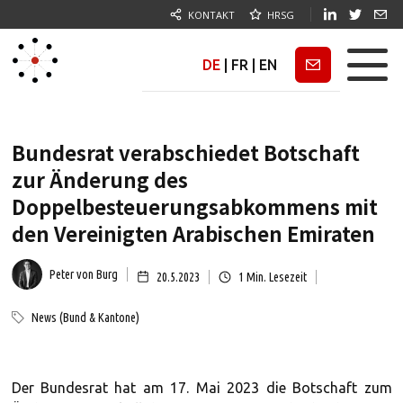
KONTAKT
HRSG
DE
|
FR
|
EN
Newsletter
Bundesrat verabschiedet Botschaft
zur Änderung des
Doppelbesteuerungsabkommens mit
den Vereinigten Arabischen Emiraten
Peter von Burg
20.5.2023
1
Min. Lesezeit
News (Bund & Kantone)
Der Bundesrat hat am 17. Mai 2023 die Botschaft zum