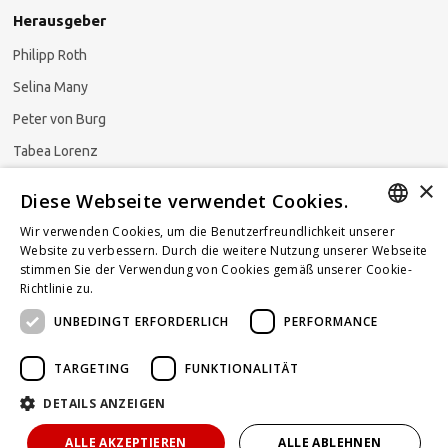
Herausgeber
Philipp Roth
Selina Many
Peter von Burg
Tabea Lorenz
×
Natalja Ezzaini
Diese Webseite verwendet Cookies.
Wir verwenden Cookies, um die Benutzerfreundlichkeit unserer
GERMAN
Website zu verbessern. Durch die weitere Nutzung unserer Webseite
stimmen Sie der Verwendung von Cookies gemäß unserer Cookie-
Newsletter abonnieren
ENGLISH
Richtlinie zu.
Weitere Informationen
UNBEDINGT ERFORDERLICH
PERFORMANCE
FRENCH
TARGETING
FUNKTIONALITÄT
DETAILS ANZEIGEN
Powered by
KOMUNIQUE
hello@taxlawblog.ch
ALLE AKZEPTIEREN
ALLE ABLEHNEN