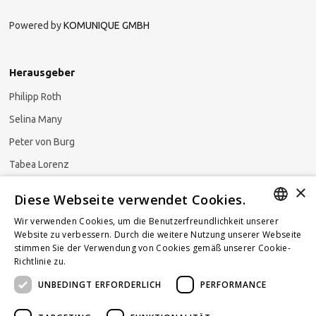
Powered by
KOMUNIQUE GMBH
Herausgeber
Philipp Roth
Selina Many
Peter von Burg
Tabea Lorenz
×
Natalja Ezzaini
Diese Webseite verwendet Cookies.
Wir verwenden Cookies, um die Benutzerfreundlichkeit unserer
GERMAN
Website zu verbessern. Durch die weitere Nutzung unserer Webseite
stimmen Sie der Verwendung von Cookies gemäß unserer Cookie-
Newsletter abonnieren
ENGLISH
Richtlinie zu.
Weitere Informationen
UNBEDINGT ERFORDERLICH
PERFORMANCE
FRENCH