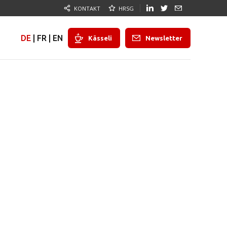
KONTAKT
HRSG
DE
|
FR
|
EN
Kässeli
Newsletter