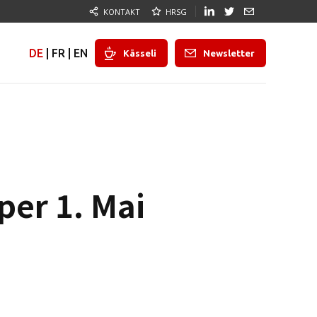
KONTAKT
HRSG
DE
|
FR
|
EN
Kässeli
Newsletter
er 1. Mai