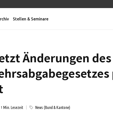
rchiv
Stellen & Seminare
etzt Änderungen des
hrsabgabegesetzes p
t
Min. Lesezeit
News (Bund & Kantone)
1