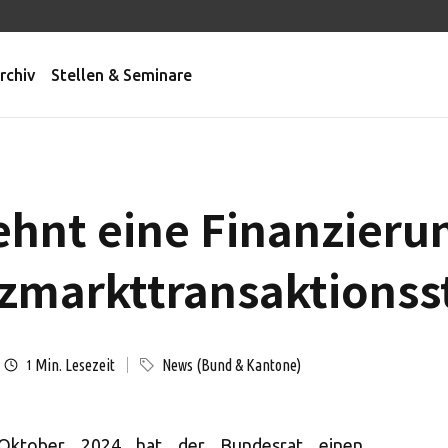
rchiv
Stellen & Seminare
ehnt eine Finanzieru
zmarkttransaktionss
Min. Lesezeit
News (Bund & Kantone)
1
Oktober 2024 hat der Bundesrat einen