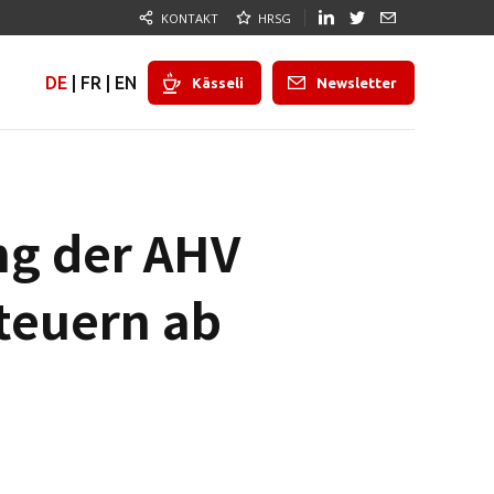
KONTAKT
HRSG
DE
|
FR
|
EN
Kässeli
Newsletter
ng der AHV
teuern ab