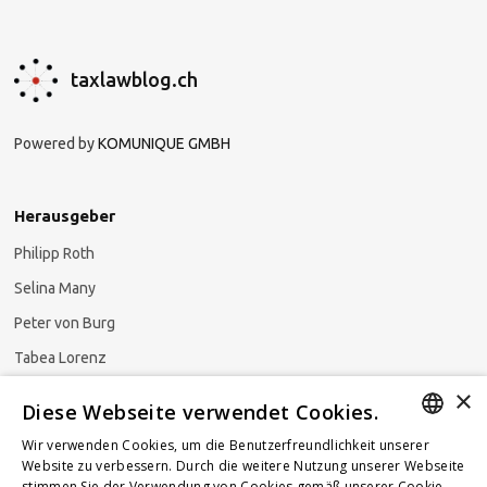
taxlawblog.ch
Powered by
KOMUNIQUE GMBH
Herausgeber
Philipp Roth
Selina Many
Peter von Burg
Tabea Lorenz
×
Natalja Ezzaini
Diese Webseite verwendet Cookies.
Wir verwenden Cookies, um die Benutzerfreundlichkeit unserer
GERMAN
Website zu verbessern. Durch die weitere Nutzung unserer Webseite
stimmen Sie der Verwendung von Cookies gemäß unserer Cookie-