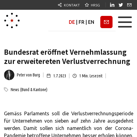
KONTAKT
HRSG
DE
|
FR
|
EN
Newsletter
Bundesrat eröffnet Vernehmlassung
zur erweitereten Verlustverrechnung
Peter von Burg
1.7.2023
1
Min. Lesezeit
News (Bund & Kantone)
Gemäss Parlaments soll die Verlustverrechnungsperiode
für Unternehmen von sieben auf zehn Jahre ausgedehnt
werden. Damit sollen sich namentlich von der Corona-
Pandemie betroffene Unternehmen besser erholen können.