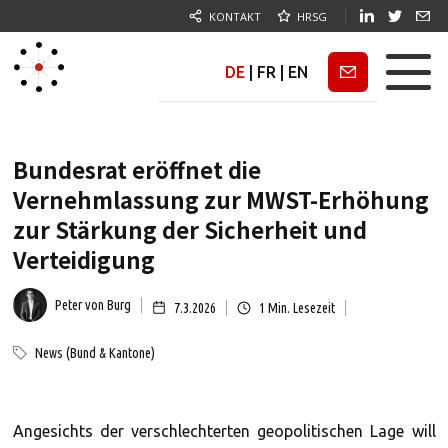
KONTAKT
HRSG
DE
|
FR
|
EN
Newsletter
Bundesrat eröffnet die
Vernehmlassung zur MWST-Erhöhung
zur Stärkung der Sicherheit und
Verteidigung
Peter von Burg
7.3.2026
1
Min. Lesezeit
News (Bund & Kantone)
Angesichts der verschlechterten geopolitischen Lage will