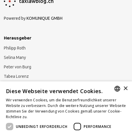
taxlawblog.ch
Powered by
KOMUNIQUE GMBH
Herausgeber
Philipp Roth
Selina Many
Peter von Burg
Tabea Lorenz
×
Natalja Ezzaini
Diese Webseite verwendet Cookies.
Wir verwenden Cookies, um die Benutzerfreundlichkeit unserer
GERMAN
Website zu verbessern. Durch die weitere Nutzung unserer Webseite
stimmen Sie der Verwendung von Cookies gemäß unserer Cookie-
Newsletter abonnieren
ENGLISH
Richtlinie zu.
Weitere Informationen
UNBEDINGT ERFORDERLICH
PERFORMANCE
FRENCH