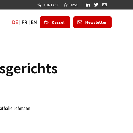
KONTAKT
HRSG
DE
|
FR
|
EN
Kässeli
Newsletter
sgerichts
athalie Lehmann