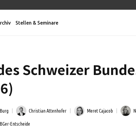
rchiv
Stellen & Seminare
des Schweizer Bunde
26)
 Burg
Christian Attenhofer
Meret Cajacob
N
BGer-Entscheide