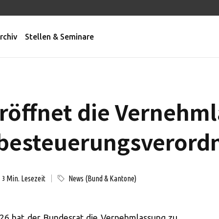
rchiv
Stellen & Seminare
röffnet die Vernehm
tbesteuerungsverord
Min. Lesezeit
News (Bund & Kantone)
3
026 hat der Bundesrat die Vernehmlassung zu