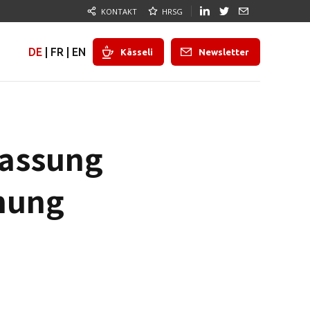
KONTAKT
HRSG
DE
|
FR
|
EN
Kässeli
Newsletter
lassung
nung