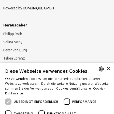
Powered by
KOMUNIQUE GMBH
Herausgeber
Philipp Roth
Selina Many
Peter von Burg
Tabea Lorenz
×
Natalja Ezzaini
Diese Webseite verwendet Cookies.
Wir verwenden Cookies, um die Benutzerfreundlichkeit unserer
GERMAN
Website zu verbessern. Durch die weitere Nutzung unserer Webseite
stimmen Sie der Verwendung von Cookies gemäß unserer Cookie-
Newsletter abonnieren
ENGLISH
Richtlinie zu.
Weitere Informationen
UNBEDINGT ERFORDERLICH
PERFORMANCE
FRENCH
TARGETING
FUNKTIONALITÄT