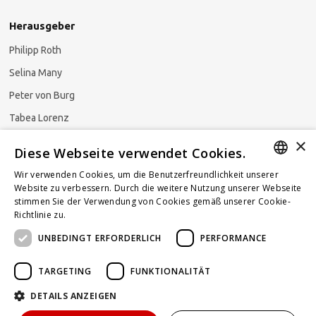
Herausgeber
Philipp Roth
Selina Many
Peter von Burg
Tabea Lorenz
×
Natalja Ezzaini
Diese Webseite verwendet Cookies.
Wir verwenden Cookies, um die Benutzerfreundlichkeit unserer
GERMAN
Website zu verbessern. Durch die weitere Nutzung unserer Webseite
stimmen Sie der Verwendung von Cookies gemäß unserer Cookie-
Newsletter abonnieren
ENGLISH
Richtlinie zu.
Weitere Informationen
UNBEDINGT ERFORDERLICH
PERFORMANCE
FRENCH
TARGETING
FUNKTIONALITÄT
DETAILS ANZEIGEN
Powered by
KOMUNIQUE
hello@taxlawblog.ch