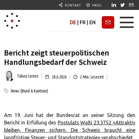
KONTAKT
HRSG
DE
|
FR
|
EN
Newsletter
Bericht zeigt steuerpolitischen
Handlungsbedarf der Schweiz
Tabea Lorenz
20.6.2026
2
Min. Lesezeit
News (Bund & Kantone)
Am 19. Juni hat der Bundesrat an seiner Sitzung den
Bericht in Erfüllung des
Postulats Walti 23.3752 «Attraktiv
bleiben, Finanzen sichern. Die Schweiz braucht eine
langfristige Steuer- und Standortstrategie»
verabschiedet.