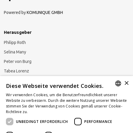
Powered by
KOMUNIQUE GMBH
Herausgeber
Philipp Roth
Selina Many
Peter von Burg
Tabea Lorenz
×
Natalja Ezzaini
Diese Webseite verwendet Cookies.
Wir verwenden Cookies, um die Benutzerfreundlichkeit unserer
GERMAN
Website zu verbessern. Durch die weitere Nutzung unserer Webseite
stimmen Sie der Verwendung von Cookies gemäß unserer Cookie-
Newsletter abonnieren
ENGLISH
Richtlinie zu.
Weitere Informationen
UNBEDINGT ERFORDERLICH
PERFORMANCE
FRENCH