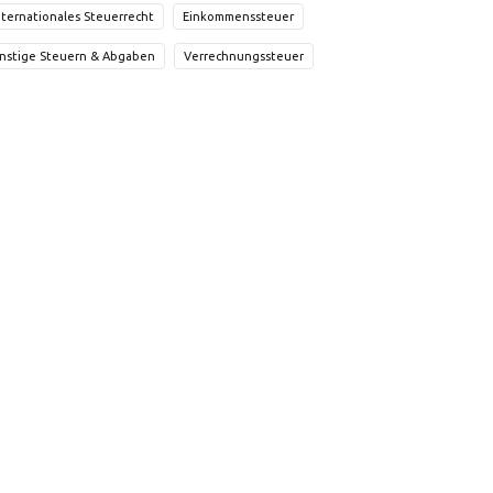
nternationales Steuerrecht
Einkommenssteuer
nstige Steuern & Abgaben
Verrechnungssteuer