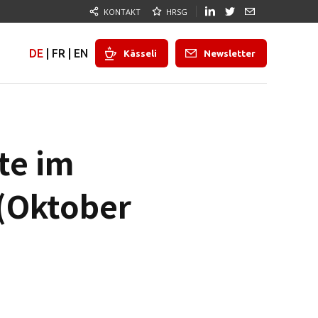
KONTAKT
HRSG
DE
|
FR
|
EN
Kässeli
Newsletter
te im
(Oktober