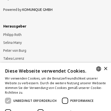
Powered by
KOMUNIQUE GMBH
Herausgeber
Philipp Roth
Selina Many
Peter von Burg
Tabea Lorenz
×
Natalja Ezzaini
Diese Webseite verwendet Cookies.
Wir verwenden Cookies, um die Benutzerfreundlichkeit unserer
GERMAN
Website zu verbessern. Durch die weitere Nutzung unserer Webseite
stimmen Sie der Verwendung von Cookies gemäß unserer Cookie-
Newsletter abonnieren
ENGLISH
Richtlinie zu.
Weitere Informationen
UNBEDINGT ERFORDERLICH
PERFORMANCE
FRENCH