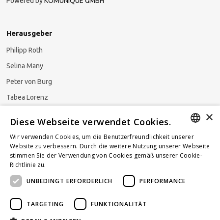
Powered by
KOMUNIQUE GMBH
Herausgeber
Philipp Roth
Selina Many
Peter von Burg
Tabea Lorenz
×
Natalja Ezzaini
Diese Webseite verwendet Cookies.
Wir verwenden Cookies, um die Benutzerfreundlichkeit unserer
GERMAN
Website zu verbessern. Durch die weitere Nutzung unserer Webseite
stimmen Sie der Verwendung von Cookies gemäß unserer Cookie-
Newsletter abonnieren
ENGLISH
Richtlinie zu.
Weitere Informationen
UNBEDINGT ERFORDERLICH
PERFORMANCE
FRENCH
TARGETING
FUNKTIONALITÄT