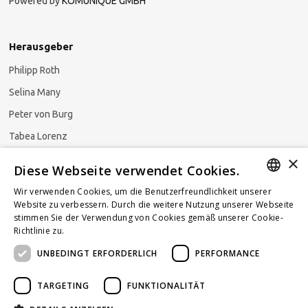
Powered by
KOMUNIQUE GMBH
Herausgeber
Philipp Roth
Selina Many
Peter von Burg
Tabea Lorenz
×
Natalja Ezzaini
Diese Webseite verwendet Cookies.
Wir verwenden Cookies, um die Benutzerfreundlichkeit unserer
GERMAN
Website zu verbessern. Durch die weitere Nutzung unserer Webseite
stimmen Sie der Verwendung von Cookies gemäß unserer Cookie-
Newsletter abonnieren
ENGLISH
Richtlinie zu.
Weitere Informationen
UNBEDINGT ERFORDERLICH
PERFORMANCE
FRENCH
TARGETING
FUNKTIONALITÄT