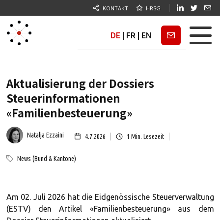
KONTAKT
HRSG
DE
|
FR
|
EN
Newsletter
Aktualisierung der Dossiers
Steuerinformationen
«Familienbesteuerung»
Natalja Ezzaini
4.7.2026
1
Min. Lesezeit
News (Bund & Kantone)
Am 02. Juli 2026 hat die Eidgenössische Steuerverwaltung
(ESTV) den Artikel «Familienbesteuerung» aus dem