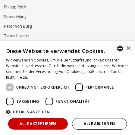
Philipp Roth
Selina Many
Peter von Burg
Tabea Lorenz
×
Natalja Ezzaini
Diese Webseite verwendet Cookies.
Wir verwenden Cookies, um die Benutzerfreundlichkeit unserer
GERMAN
Website zu verbessern. Durch die weitere Nutzung unserer Webseite
stimmen Sie der Verwendung von Cookies gemäß unserer Cookie-
Newsletter abonnieren
ENGLISH
Richtlinie zu.
Weitere Informationen
UNBEDINGT ERFORDERLICH
PERFORMANCE
FRENCH
TARGETING
FUNKTIONALITÄT
DETAILS ANZEIGEN
Powered by
KOMUNIQUE
hello@taxlawblog.ch
ALLE AKZEPTIEREN
ALLE ABLEHNEN
IMPRESSUM
DATENSCHUTZ
HAFTUNGSAUSSCHLUSS