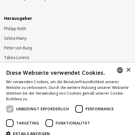
Herausgeber
Philipp Roth
Selina Many
Peter von Burg
Tabea Lorenz
×
Natalja Ezzaini
Diese Webseite verwendet Cookies.
Wir verwenden Cookies, um die Benutzerfreundlichkeit unserer
GERMAN
Website zu verbessern. Durch die weitere Nutzung unserer Webseite
stimmen Sie der Verwendung von Cookies gemäß unserer Cookie-
Newsletter abonnieren
ENGLISH
Richtlinie zu.
Weitere Informationen
UNBEDINGT ERFORDERLICH
PERFORMANCE
FRENCH
TARGETING
FUNKTIONALITÄT
DETAILS ANZEIGEN