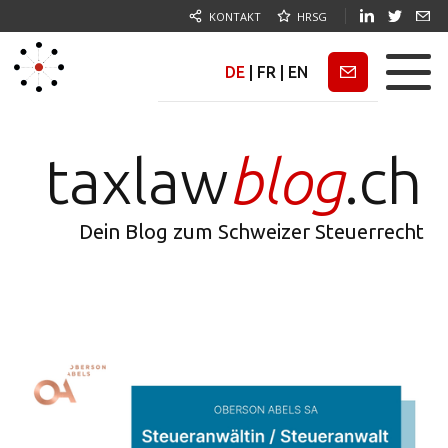
KONTAKT
HRSG
DE
|
FR
|
EN
Newsletter
taxlaw
blog
.ch
Dein Blog zum Schweizer Steuerrecht