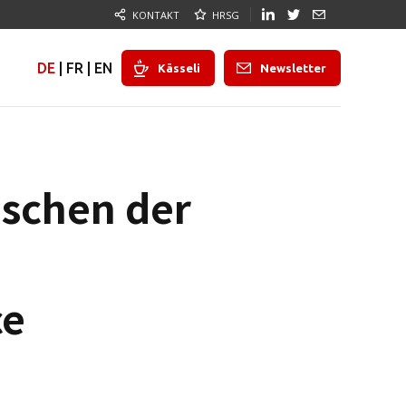
KONTAKT
HRSG
DE
|
FR
|
EN
Kässeli
Newsletter
schen der
ce