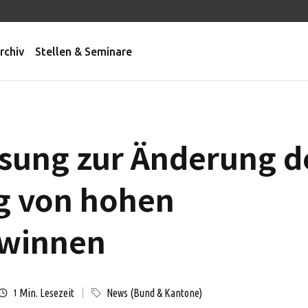
rchiv
Stellen & Seminare
sung zur Änderung d
g von hohen
ewinnen
Min. Lesezeit
News (Bund & Kantone)
1