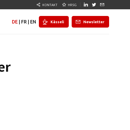
KONTAKT
HRSG
DE
|
FR
|
EN
Kässeli
Newsletter
er