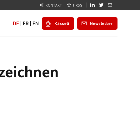
KONTAKT
HRSG
DE
|
FR
|
EN
Kässeli
Newsletter
rzeichnen