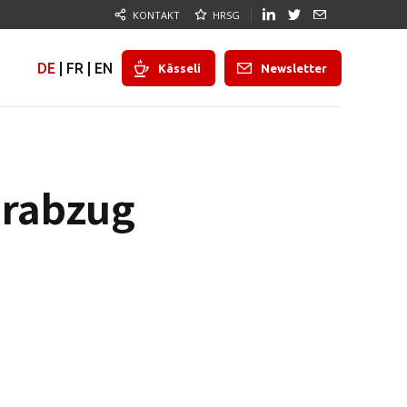
KONTAKT
HRSG
DE
|
FR
|
EN
Kässeli
Newsletter
erabzug