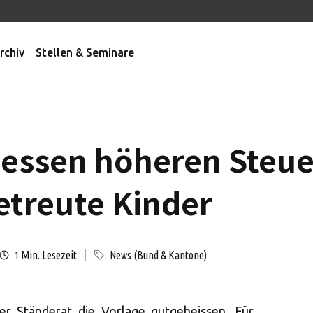
rchiv
Stellen & Seminare
iessen höheren Steu
etreute Kinder
Min. Lesezeit
News (Bund & Kantone)
1
r Ständerat die Vorlage gutgeheissen. Für