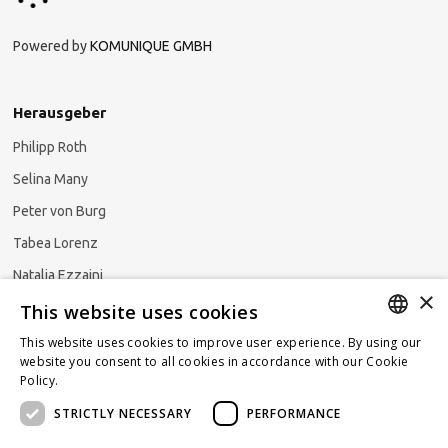
Powered by
KOMUNIQUE GMBH
Herausgeber
Philipp Roth
Selina Many
Peter von Burg
Tabea Lorenz
Natalja Ezzaini
×
This website uses cookies
This website uses cookies to improve user experience. By using our
GERMAN
website you consent to all cookies in accordance with our Cookie
Newsletter abonnieren
Policy.
Read more
ENGLISH
STRICTLY NECESSARY
PERFORMANCE
FRENCH