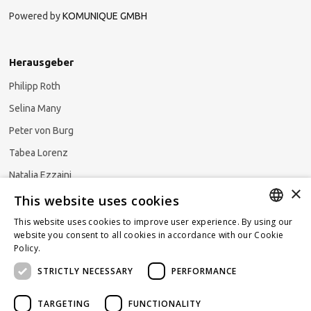
Powered by
KOMUNIQUE GMBH
Herausgeber
Philipp Roth
Selina Many
Peter von Burg
Tabea Lorenz
Natalja Ezzaini
×
This website uses cookies
This website uses cookies to improve user experience. By using our
GERMAN
website you consent to all cookies in accordance with our Cookie
Newsletter abonnieren
Policy.
Read more
ENGLISH
STRICTLY NECESSARY
PERFORMANCE
FRENCH
TARGETING
FUNCTIONALITY