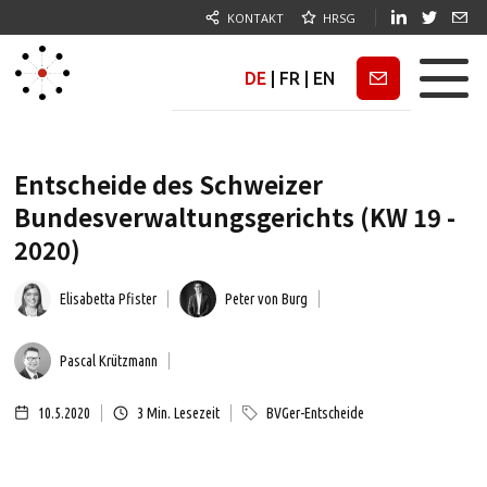
KONTAKT
HRSG
DE
|
FR
|
EN
Newsletter
Entscheide des Schweizer
Bundesverwaltungsgerichts (KW 19 -
2020)
Elisabetta Pfister
Peter von Burg
Pascal Krützmann
10.5.2020
3
Min. Lesezeit
BVGer-Entscheide