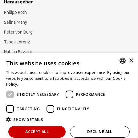
Herausgeber
Philipp Roth
Selina Many
Peter von Burg
Tabea Lorenz
Natalja Ezzaini
×
This website uses cookies
This website uses cookies to improve user experience. By using our
GERMAN
website you consent to all cookies in accordance with our Cookie
Newsletter abonnieren
Policy.
Read more
ENGLISH
STRICTLY NECESSARY
PERFORMANCE
FRENCH
TARGETING
FUNCTIONALITY
SHOW DETAILS
Powered by
KOMUNIQUE
hello@taxlawblog.ch
ACCEPT ALL
DECLINE ALL
IMPRESSUM
DATENSCHUTZ
HAFTUNGSAUSSCHLUSS