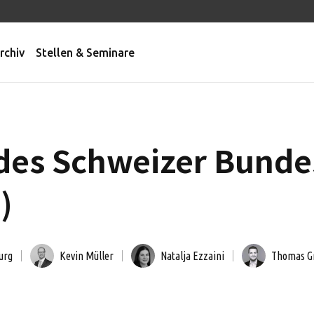
rchiv
Stellen & Seminare
des Schweizer Bunde
)
urg
Kevin Müller
Natalja Ezzaini
Thomas G