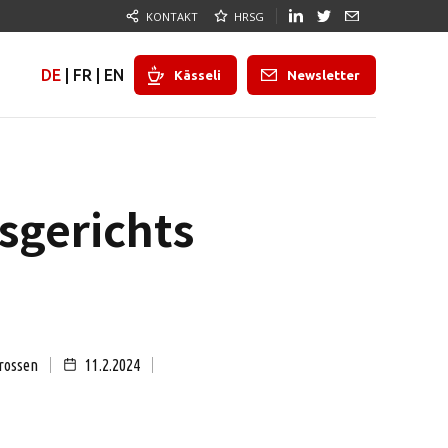
KONTAKT
HRSG
DE
|
FR
|
EN
Kässeli
Newsletter
sgerichts
rossen
11.2.2024