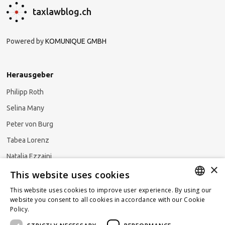
taxlawblog.ch
Powered by
KOMUNIQUE GMBH
Herausgeber
Philipp Roth
Selina Many
Peter von Burg
Tabea Lorenz
Natalja Ezzaini
×
This website uses cookies
This website uses cookies to improve user experience. By using our
GERMAN
website you consent to all cookies in accordance with our Cookie
Newsletter abonnieren
Policy.
Read more
ENGLISH