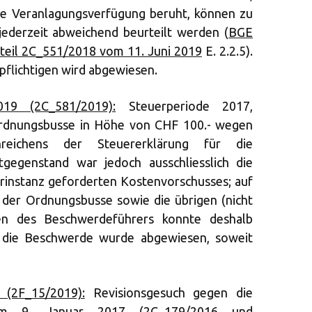
ige Veranlagungsverfügung beruht, können zu
jederzeit abweichend beurteilt werden (
BGE
teil 2C_551/2018 vom 11. Juni 2019
E. 2.2.5).
flichtigen wird abgewiesen.
19 (2C_581/2019):
Steuerperiode 2017,
Ordnungsbusse in Höhe von CHF 100.- wegen
inreichens der Steuererklärung für die
tgegenstand war jedoch ausschliesslich die
orinstanz geforderten Kostenvorschusses; auf
der Ordnungsbusse sowie die übrigen (nicht
en des Beschwerdeführers konnte deshalb
; die Beschwerde wurde abgewiesen, soweit
 (2F_15/2019):
Revisionsgesuch gegen die
 vom 9. Januar 2017 (2C_179/2016 und