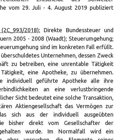
he vom 29. Juli - 4. August 2019 publiziert
 (2C_993/2018):
Direkte Bundessteuer und
uern 2005 - 2008 (Waadt); Steuerumgehung;
euerumgehung sind im konkreten Fall erfüllt.
in überschuldetes Unternehmen, dessen Zweck
äft zu betreiben, eine unrentable Tätigkeit
 Tätigkeit, eine Apotheke, zu übernehmen.
ne individuell geführte Apotheke alle ihre
indlichkeiten an eine verlustbringende
licher Sicht bedeutet eine solche Transaktion,
itären Aktiengesellschaft das Vermögen zur
as sich aus der individuell ausgeübten
die bisher direkt vom Gesellschafter der
gehalten wurde. Im Normalfall wird ein
ch eher versuchen, die Elemente seines