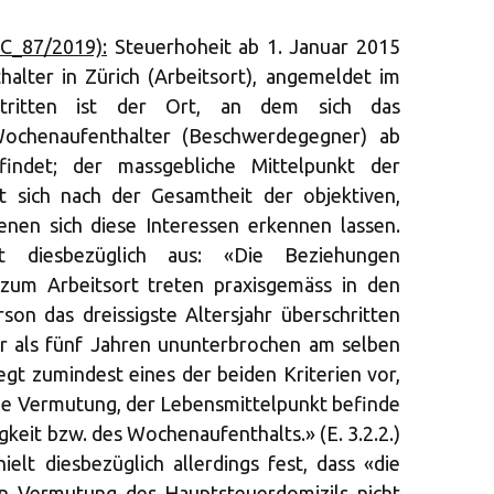
2C_87/2019):
Steuerhoheit ab 1. Januar 2015
halter in Zürich (Arbeitsort), angemeldet im
stritten ist der Ort, an dem sich das
Wochenaufenthalter (Beschwerdegegner) ab
ndet; der massgebliche Mittelpunkt der
t sich nach der Gesamtheit der objektiven,
nen sich diese Interessen erkennen lassen.
t diesbezüglich aus: «Die Beziehungen
 zum Arbeitsort treten praxisgemäss in den
on das dreissigste Altersjahr überschritten
hr als fünf Jahren ununterbrochen am selben
egt zumindest eines der beiden Kriterien vor,
che Vermutung, der Lebensmittelpunkt befinde
gkeit bzw. des Wochenaufenthalts.» (E. 3.2.2.)
ielt diesbezüglich allerdings fest, dass «die
en Vermutung des Hauptsteuerdomizils nicht