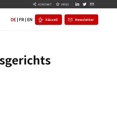
KONTAKT
HRSG
DE
|
FR
|
EN
Kässeli
Newsletter
sgerichts