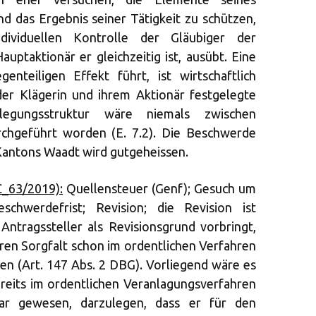
 das Ergebnis seiner Tätigkeit zu schützen,
ividuellen Kontrolle der Gläubiger der
auptaktionär er gleichzeitig ist, ausübt. Eine
enteiligen Effekt führt, ist wirtschaftlich
der Klägerin und ihrem Aktionär festgelegte
legungsstruktur wäre niemals zwischen
rchgeführt worden (E. 7.2). Die Beschwerde
Kantons Waadt wird gutgeheissen.
C_63/2019):
Quellensteuer (Genf); Gesuch um
schwerdefrist; Revision; die Revision ist
ntragssteller als Revisionsgrund vorbringt,
ren Sorgfalt schon im ordentlichen Verfahren
n (Art. 147 Abs. 2 DBG). Vorliegend wäre es
eits im ordentlichen Veranlagungsverfahren
r gewesen, darzulegen, dass er für den