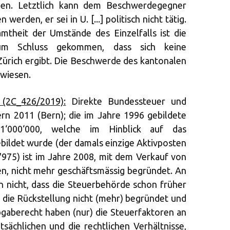
ngen. Letztlich kann dem Beschwerdegegner
erden, er sei in U. [...] politisch nicht tätig.
theit der Umstände des Einzelfalls ist die
um Schluss gekommen, dass sich keine
ürich ergibt. Die Beschwerde des kantonalen
ewiesen.
 (2C_426/2019):
Direkte Bundessteuer und
rn 2011 (Bern); die im Jahre 1996 gebildete
1‘000‘000, welche im Hinblick auf das
ildet wurde (der damals einzige Aktivposten
975) ist im Jahre 2008, mit dem Verkauf von
n, nicht mehr geschäftsmässig begründet. An
h nicht, dass die Steuerbehörde schon früher
 die Rückstellung nicht (mehr) begründet und
bgaberecht haben (nur) die Steuerfaktoren an
atsächlichen und die rechtlichen Verhältnisse,