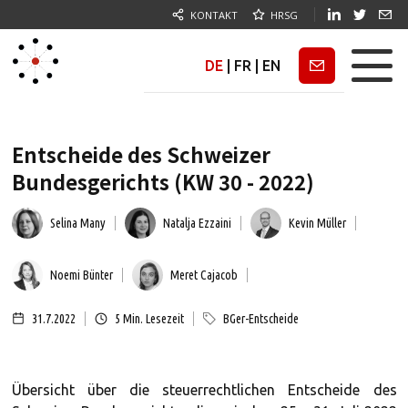
KONTAKT
HRSG
DE
|
FR
|
EN
Newsletter
Entscheide des Schweizer
Bundesgerichts (KW 30 - 2022)
Selina Many
Natalja Ezzaini
Kevin Müller
Noemi Bünter
Meret Cajacob
31.7.2022
5
Min. Lesezeit
BGer-Entscheide
Übersicht über die steuerrechtlichen Entscheide des