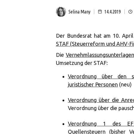
Selina Many
14.4.2019
Der Bundesrat hat am 10. Apri
STAF (Steuerreform und AHV-Fi
Die
Vernehmlassungsunterlage
Umsetzung der STAF:
Verordnung über den st
juristischer Personen
(neu)
Verordnung über die Anrec
Verordnung über die pausc
Verordnung 1 des EFD
Quellensteuern
(bisher V