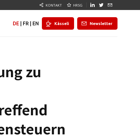
KONTAKT
HRSG
DE
|
FR
|
EN
Kässeli
Newsletter
ung zu
reffend
ensteuern