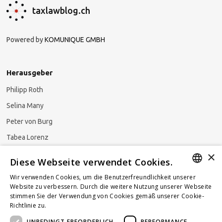
taxlawblog.ch
Powered by
KOMUNIQUE GMBH
Herausgeber
Philipp Roth
Selina Many
Peter von Burg
Tabea Lorenz
×
Natalja Ezzaini
Diese Webseite verwendet Cookies.
Wir verwenden Cookies, um die Benutzerfreundlichkeit unserer
GERMAN
Website zu verbessern. Durch die weitere Nutzung unserer Webseite
stimmen Sie der Verwendung von Cookies gemäß unserer Cookie-
Newsletter abonnieren
ENGLISH
Richtlinie zu.
Weitere Informationen
UNBEDINGT ERFORDERLICH
PERFORMANCE