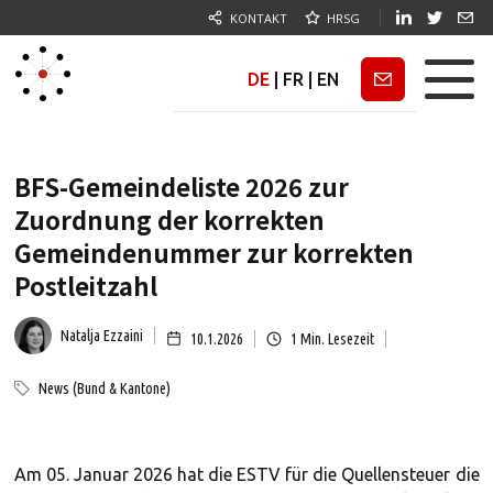
KONTAKT
HRSG
DE
|
FR
|
EN
Newsletter
BFS-Gemeindeliste 2026 zur
Zuordnung der korrekten
Gemeindenummer zur korrekten
Postleitzahl
Natalja Ezzaini
10.1.2026
1
Min. Lesezeit
News (Bund & Kantone)
Am 05. Januar 2026 hat die ESTV für die Quellensteuer die