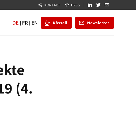
KONTAKT
HRSG
DE
|
FR
|
EN
Kässeli
Newsletter
ekte
9 (4.