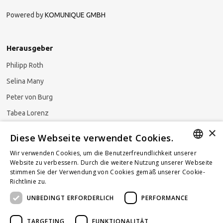
Powered by
KOMUNIQUE GMBH
Herausgeber
Philipp Roth
Selina Many
Peter von Burg
Tabea Lorenz
×
Natalja Ezzaini
Diese Webseite verwendet Cookies.
Wir verwenden Cookies, um die Benutzerfreundlichkeit unserer
GERMAN
Website zu verbessern. Durch die weitere Nutzung unserer Webseite
stimmen Sie der Verwendung von Cookies gemäß unserer Cookie-
Newsletter abonnieren
ENGLISH
Richtlinie zu.
Weitere Informationen
UNBEDINGT ERFORDERLICH
PERFORMANCE
FRENCH
TARGETING
FUNKTIONALITÄT