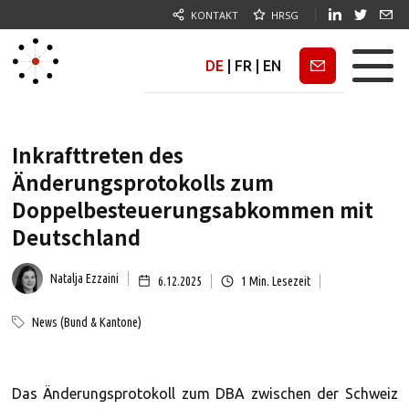
KONTAKT
HRSG
DE
|
FR
|
EN
Newsletter
Inkrafttreten des
Änderungsprotokolls zum
Doppelbesteuerungsabkommen mit
Deutschland
Natalja Ezzaini
6.12.2025
1
Min. Lesezeit
News (Bund & Kantone)
Das Änderungsprotokoll zum DBA zwischen der Schweiz